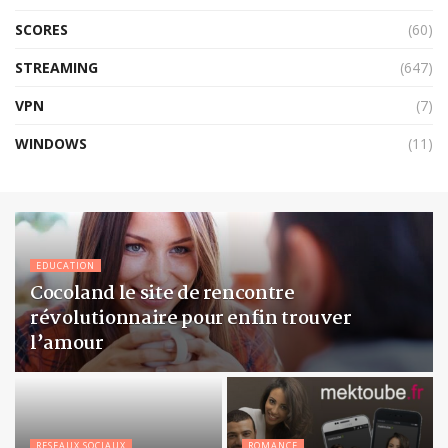
SCORES
(60)
STREAMING
(647)
VPN
(7)
WINDOWS
(11)
EDUCATION
Cocoland le site de rencontre
révolutionnaire pour enfin trouver
l’amour
RESEAUX SOCIAUX
ROMANCE