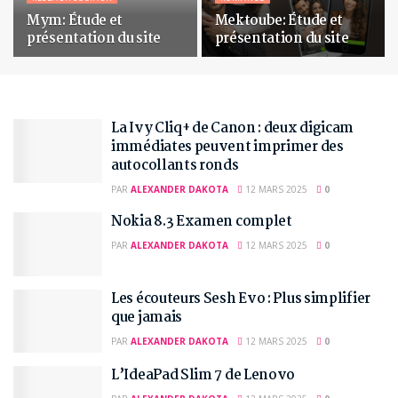
Mym: Étude et
Mektoube: Étude et
présentation du site
présentation du site
La Ivy Cliq+ de Canon : deux digicam
immédiates peuvent imprimer des
autocollants ronds
PAR
ALEXANDER DAKOTA
12 MARS 2025
0
Nokia 8.3 Examen complet
PAR
ALEXANDER DAKOTA
12 MARS 2025
0
Les écouteurs Sesh Evo : Plus simplifier
que jamais
PAR
ALEXANDER DAKOTA
12 MARS 2025
0
L’IdeaPad Slim 7 de Lenovo